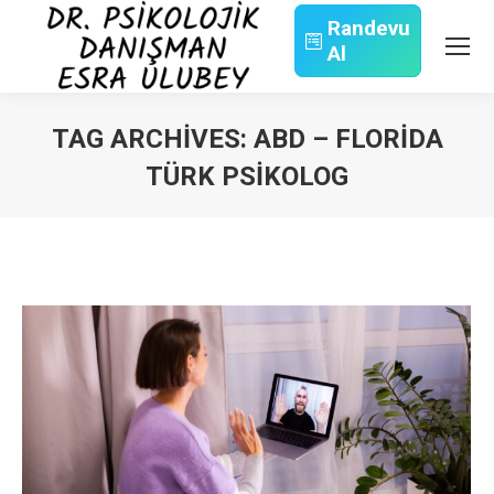
Randevu
Al
Search:
TAG ARCHIVES:
ABD – FLORIDA
TÜRK PSIKOLOG
You are here: