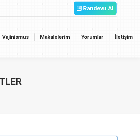
Randevu Al
inismus
Makalelerim
Yorumlar
İletişim
Vajinismus
Makalelerim
Yorumlar
İletişim
STLER