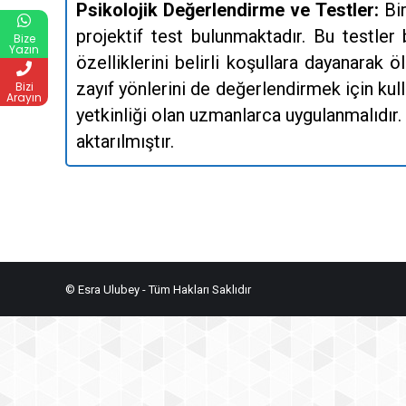
Psikolojik Değerlendirme ve Testler:
Bi
projektif test bulunmaktadır. Bu testler 
Bize
Yazın
özelliklerini belirli koşullara dayanarak 
zayıf yönlerini de değerlendirmek için kull
Bizi
Arayın
yetkinliği olan uzmanlarca uygulanmalıdır. A
aktarılmıştır.
© Esra Ulubey - Tüm Hakları Saklıdır