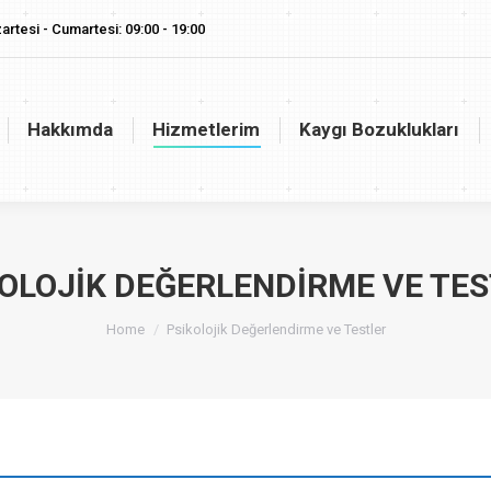
artesi - Cumartesi: 09:00 - 19:00
akkımda
Hizmetlerim
Kaygı Bozuklukları
Vaj
Hakkımda
Hizmetlerim
Kaygı Bozuklukları
OLOJIK DEĞERLENDIRME VE TE
You are here:
Home
Psikolojik Değerlendirme ve Testler