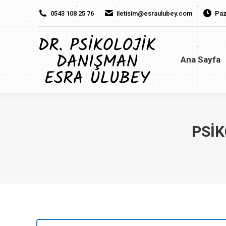
0543 108 25 76
iletisim@esraulubey.com
Paz
Ana Sayfa
H
Ana Sayfa
PSIK