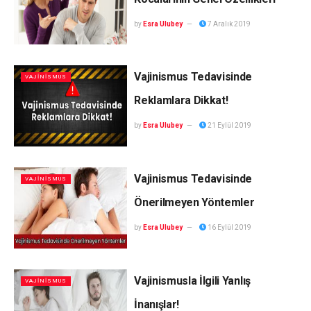
by
Esra Ulubey
7 Aralık 2019
Vajinismus Tedavisinde
VAJINISMUS
Reklamlara Dikkat!
by
Esra Ulubey
21 Eylül 2019
Vajinismus Tedavisinde
VAJINISMUS
Önerilmeyen Yöntemler
by
Esra Ulubey
16 Eylül 2019
Vajinismusla İlgili Yanlış
VAJINISMUS
İnanışlar!