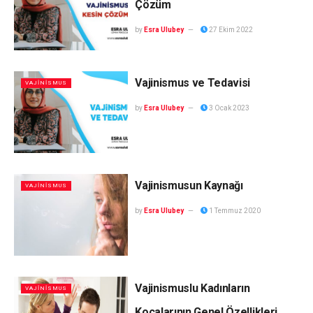
Çözüm
by
Esra Ulubey
27 Ekim 2022
Vajinismus ve Tedavisi
VAJINISMUS
by
Esra Ulubey
3 Ocak 2023
Vajinismusun Kaynağı
VAJINISMUS
by
Esra Ulubey
1 Temmuz 2020
Vajinismuslu Kadınların
VAJINISMUS
Kocalarının Genel Özellikleri