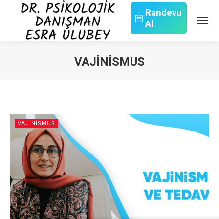
Randevu
Al
Search:
VAJINISMUS
You are here:
VAJINISMUS