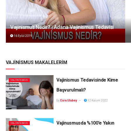
Vajinismus Nedir? | Adana Vajinismus Tedavisi
16 Eylül 2019
VAJİNİSMUS MAKALELERİM
Vajinismus Tedavisinde Kime
VAJINISMUS
Başvurulmalı?
by
Esra Ulubey
12 Kasım 2022
Vajinusmusda %100’e Yakın
VAJINISMUS