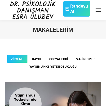
Randevu
Al
Search:
MAKALELERIM
You are here:
VIEW ALL
KAYGI
SOSYAL FOBI
VAJINISMUS
YAYGIN ANKSIYETE BOZUKLUĞU