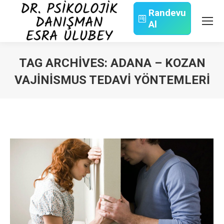
Randevu
Al
Search:
TAG ARCHIVES:
ADANA – KOZAN
VAJINISMUS TEDAVI YÖNTEMLERI
You are here: