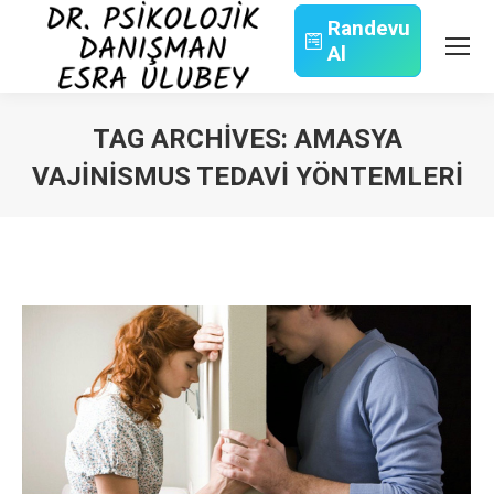
Randevu
Al
Search:
TAG ARCHIVES:
AMASYA
VAJINISMUS TEDAVI YÖNTEMLERI
You are here: