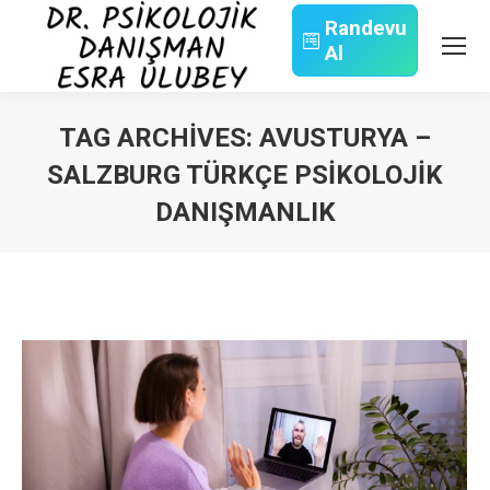
Randevu
Al
Search:
TAG ARCHIVES:
AVUSTURYA –
SALZBURG TÜRKÇE PSIKOLOJIK
DANIŞMANLIK
You are here: