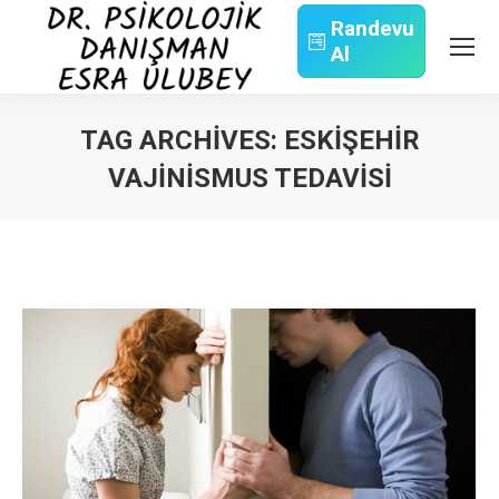
Randevu
Al
Search:
TAG ARCHIVES:
ESKIŞEHIR
VAJINISMUS TEDAVISI
You are here: