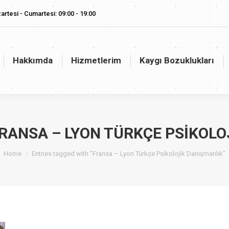
artesi - Cumartesi: 09:00 - 19:00
akkımda
Hizmetlerim
Kaygı Bozuklukları
Vaj
Hakkımda
Hizmetlerim
Kaygı Bozuklukları
RANSA – LYON TÜRKÇE PSIKOLO
You are here:
Home
Entries tagged with "Fransa – Lyon Türkçe Psikolojik Danışmanlık"