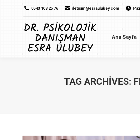
0543 108 25 76
iletisim@esraulubey.com
Paz
Ana Sayfa
H
Ana Sayfa
TAG ARCHIVES:
F