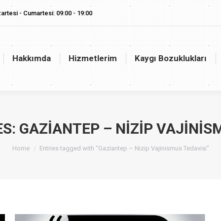
artesi - Cumartesi: 09:00 - 19:00
akkımda
Hizmetlerim
Kaygı Bozuklukları
Vaj
Hakkımda
Hizmetlerim
Kaygı Bozuklukları
ES:
GAZIANTEP – NIZIP VAJINIS
You are here:
Home
Entries tagged with "Gaziantep – Nizip Vajinismus Tedavisi"