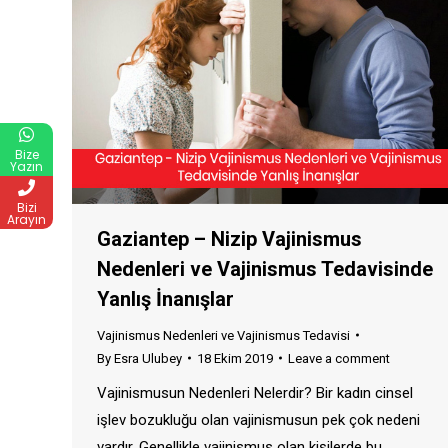
Bize
Yazın
Bizi
Arayın
Gaziantep – Nizip Vajinismus
Nedenleri ve Vajinismus Tedavisinde
Yanlış İnanışlar
Vajinismus Nedenleri ve Vajinismus Tedavisi
By
Esra Ulubey
18 Ekim 2019
Leave a comment
Vajinismusun Nedenleri Nelerdir? Bir kadın cinsel
işlev bozukluğu olan vajinismusun pek çok nedeni
vardır. Genellikle vajinismus olan kişilerde bu