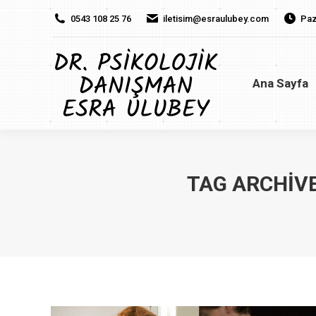
0543 108 25 76
iletisim@esraulubey.com
Paz
Ana Sayfa
H
Ana Sayfa
TAG ARCHIV