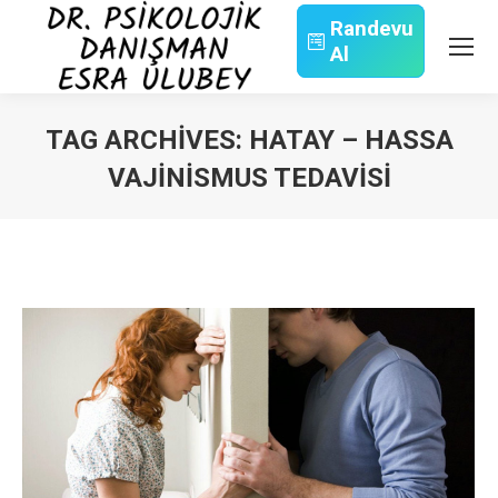
Randevu
Al
Search:
TAG ARCHIVES:
HATAY – HASSA
VAJINISMUS TEDAVISI
You are here: