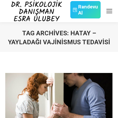
Randevu
Al
Search:
TAG ARCHIVES:
HATAY –
YAYLADAĞI VAJINISMUS TEDAVISI
You are here: