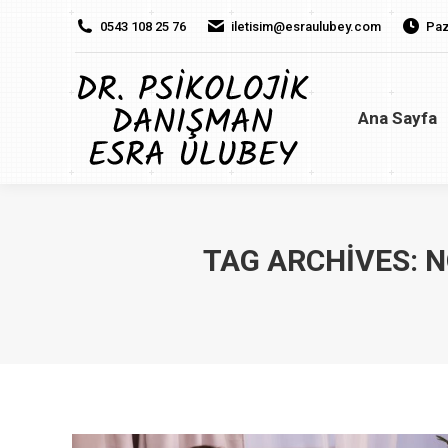
0543 108 25 76
iletisim@esraulubey.com
Paz
Ana Sayfa
H
Ana Sayfa
TAG ARCHIVES:
N