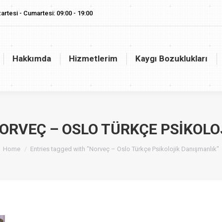
artesi - Cumartesi: 09:00 - 19:00
akkımda
Hizmetlerim
Kaygı Bozuklukları
Vaj
Hakkımda
Hizmetlerim
Kaygı Bozuklukları
ORVEÇ – OSLO TÜRKÇE PSIKOLO
You are here:
Home
Entries tagged with "Norveç – Oslo Türkçe Psikolojik Danışmanlık"