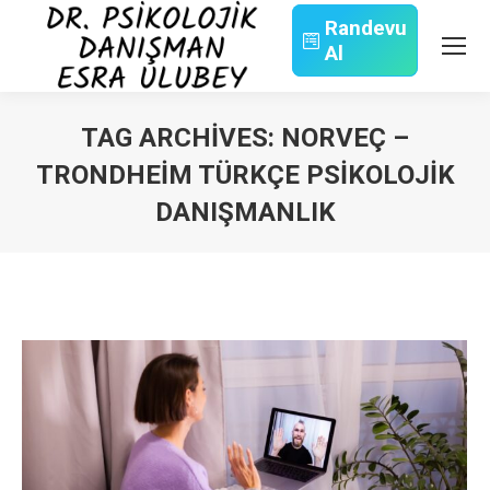
Randevu
Al
Search:
TAG ARCHIVES:
NORVEÇ –
TRONDHEIM TÜRKÇE PSIKOLOJIK
DANIŞMANLIK
You are here: