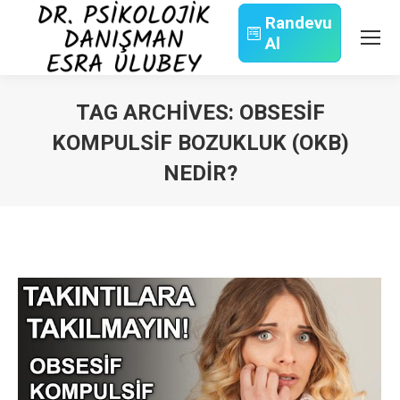
Randevu
Al
Search:
TAG ARCHIVES:
OBSESIF
KOMPULSIF BOZUKLUK (OKB)
NEDIR?
You are here: