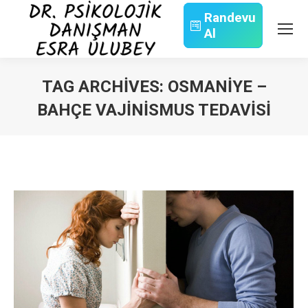
Randevu
Al
Search:
TAG ARCHIVES:
OSMANIYE –
BAHÇE VAJINISMUS TEDAVISI
You are here: