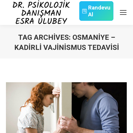
Randevu
Al
Search:
TAG ARCHIVES:
OSMANIYE –
KADIRLI VAJINISMUS TEDAVISI
You are here: