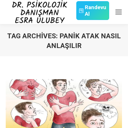
Randevu
Al
Search:
TAG ARCHIVES:
PANIK ATAK NASIL
ANLAŞILIR
You are here: