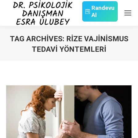
Randevu
Al
Search:
TAG ARCHIVES:
RIZE VAJINISMUS
TEDAVI YÖNTEMLERI
You are here: