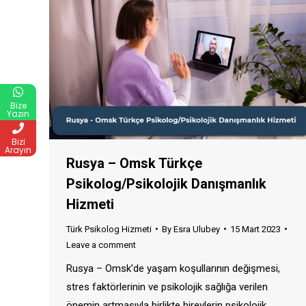
Bize
Yazın
Bizi
Arayın
Rusya – Omsk Türkçe
Psikolog/Psikolojik Danışmanlık
Hizmeti
Türk Psikolog Hizmeti
By
Esra Ulubey
15 Mart 2023
Leave a comment
Rusya – Omsk’de yaşam koşullarının değişmesi,
stres faktörlerinin ve psikolojik sağlığa verilen
önemin artmasıyla birlikte bireylerin psikolojik