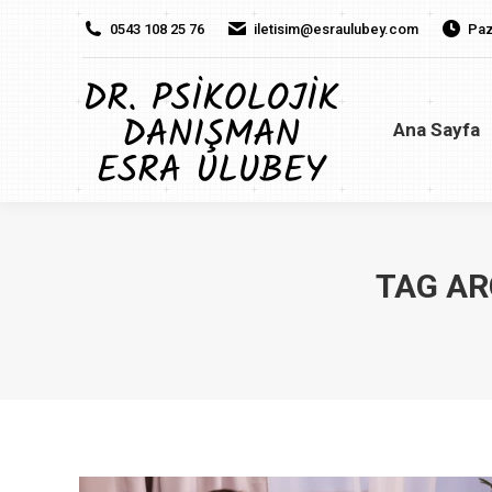
0543 108 25 76
iletisim@esraulubey.com
Paz
Ana Sayfa
H
Ana Sayfa
TAG AR