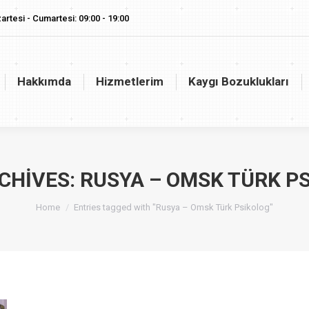
artesi - Cumartesi: 09:00 - 19:00
akkımda
Hizmetlerim
Kaygı Bozuklukları
Vaj
Hakkımda
Hizmetlerim
Kaygı Bozuklukları
CHIVES:
RUSYA – OMSK TÜRK P
You are here:
Home
Entries tagged with "Rusya – Omsk Türk Psikolog"