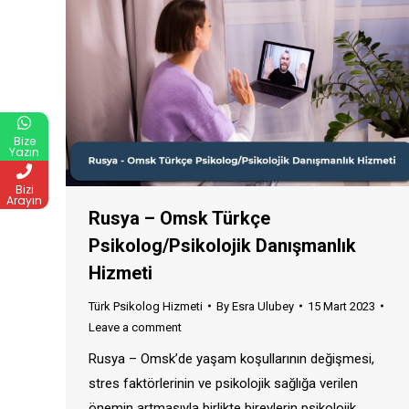
Bize
Yazın
Bizi
Arayın
Rusya – Omsk Türkçe
Psikolog/Psikolojik Danışmanlık
Hizmeti
Türk Psikolog Hizmeti
By
Esra Ulubey
15 Mart 2023
Leave a comment
Rusya – Omsk’de yaşam koşullarının değişmesi,
stres faktörlerinin ve psikolojik sağlığa verilen
önemin artmasıyla birlikte bireylerin psikolojik