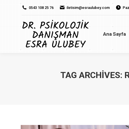
0543 108 25 76
iletisim@esraulubey.com
Paz
Ana Sayfa
H
Ana Sayfa
TAG ARCHIVES: