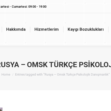
artesi - Cumartesi: 09:00 - 19:00
akkımda
Hizmetlerim
Kaygı Bozuklukları
Vaj
Hakkımda
Hizmetlerim
Kaygı Bozuklukları
RUSYA – OMSK TÜRKÇE PSIKOLO
You are here:
Home
Entries tagged with "Rusya – Omsk Türkçe Psikolojik Danışmanlık"