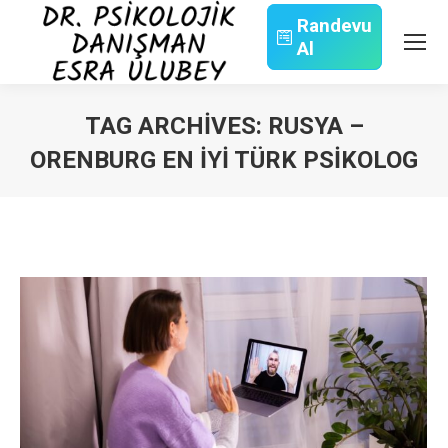
Randevu
Al
Search:
TAG ARCHIVES:
RUSYA –
ORENBURG EN İYI TÜRK PSIKOLOG
You are here: