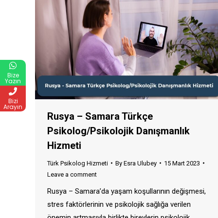
Bize
Yazın
Bizi
Arayın
Rusya – Samara Türkçe
Psikolog/Psikolojik Danışmanlık
Hizmeti
Türk Psikolog Hizmeti
By
Esra Ulubey
15 Mart 2023
Leave a comment
Rusya – Samara’da yaşam koşullarının değişmesi,
stres faktörlerinin ve psikolojik sağlığa verilen
önemin artmasıyla birlikte bireylerin psikolojik