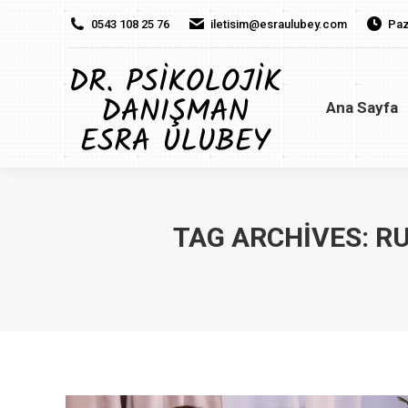
0543 108 25 76
iletisim@esraulubey.com
Paz
Ana Sayfa
H
Ana Sayfa
TAG ARCHIVES:
RU