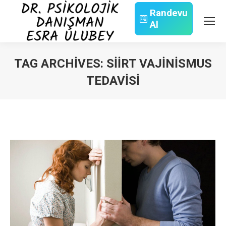
Randevu
Al
Search:
TAG ARCHIVES:
SIIRT VAJINISMUS
TEDAVISI
You are here: