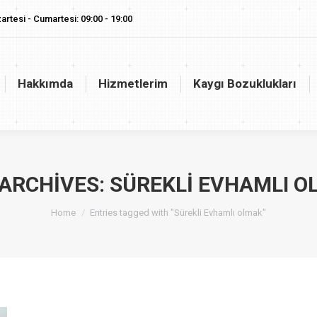
artesi - Cumartesi: 09:00 - 19:00
akkımda
Hizmetlerim
Kaygı Bozuklukları
Vaj
Hakkımda
Hizmetlerim
Kaygı Bozuklukları
 ARCHIVES:
SÜREKLI EVHAMLI O
You are here:
Home
Entries tagged with "Sürekli Evhamlı olmak"