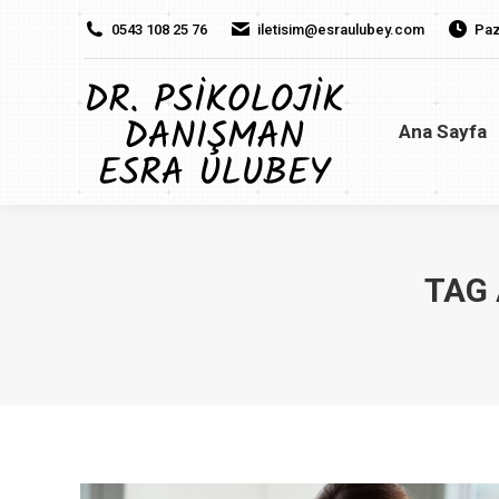
0543 108 25 76
iletisim@esraulubey.com
Paz
Ana Sayfa
H
Ana Sayfa
TAG