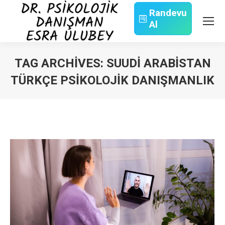
Randevu
Al
Search:
TAG ARCHIVES:
SUUDI ARABISTAN
TÜRKÇE PSIKOLOJIK DANIŞMANLIK
You are here: