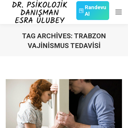
Randevu
Al
Search:
TAG ARCHIVES:
TRABZON
VAJINISMUS TEDAVISI
You are here: