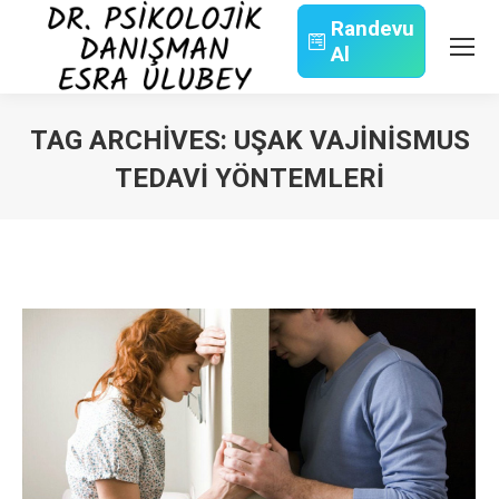
Randevu
Al
Search:
TAG ARCHIVES:
UŞAK VAJINISMUS
TEDAVI YÖNTEMLERI
You are here: