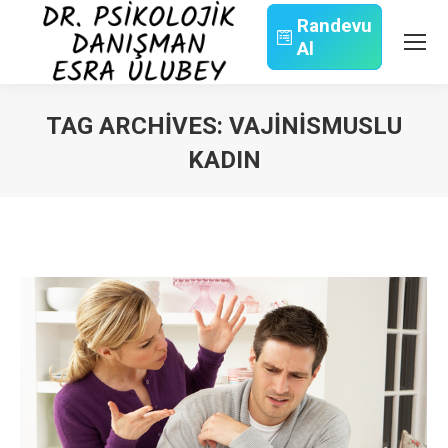
Randevu
Al
Search:
TAG ARCHIVES:
VAJINISMUSLU
KADIN
You are here: