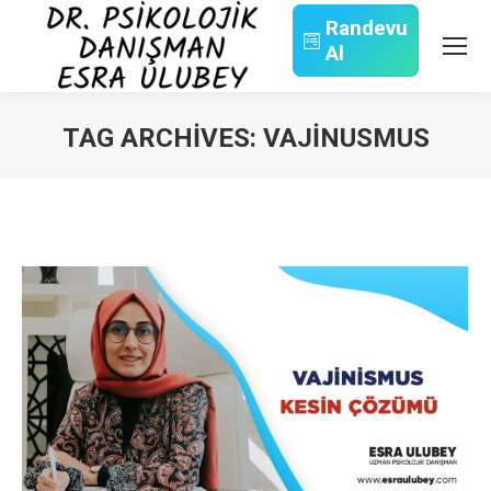
Randevu
Al
Search:
TAG ARCHIVES:
VAJINUSMUS
You are here: