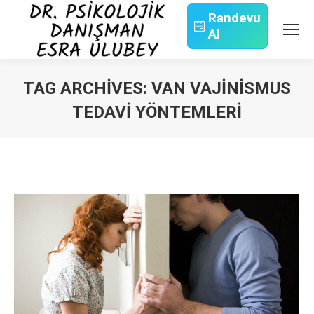
Randevu
Al
Search:
TAG ARCHIVES:
VAN VAJINISMUS
TEDAVI YÖNTEMLERI
You are here: