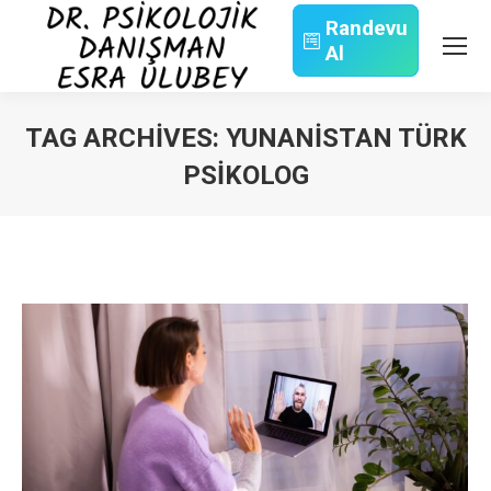
Randevu
Al
Search:
TAG ARCHIVES:
YUNANISTAN TÜRK
PSIKOLOG
You are here: