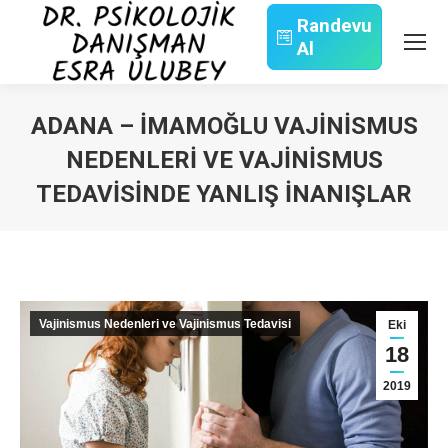
Randevu
Al
Search:
ADANA – İMAMOĞLU VAJINISMUS
NEDENLERI VE VAJINISMUS
TEDAVISINDE YANLIŞ İNANIŞLAR
You are here:
Vajinismus Nedenleri ve Vajinismus Tedavisi
Eki
18
2019