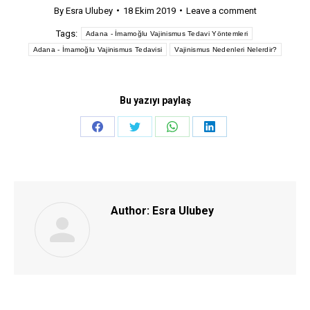
By
Esra Ulubey
18 Ekim 2019
Leave a comment
Tags:
Adana - İmamoğlu Vajinismus Tedavi Yöntemleri
Adana - İmamoğlu Vajinismus Tedavisi
Vajinismus Nedenleri Nelerdir?
Bu yazıyı paylaş
Share
Share
Share
Share
on
on
on
on
Facebook
Twitter
WhatsApp
LinkedIn
Author:
Esra Ulubey