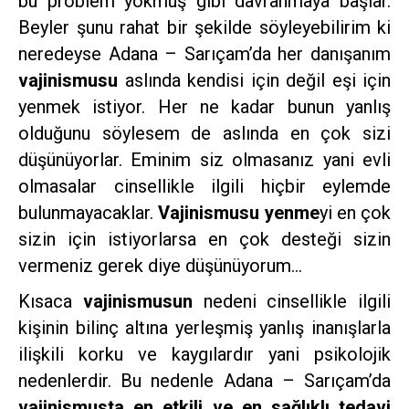
bu problem yokmuş gibi davranmaya başlar.
Beyler şunu rahat bir şekilde söyleyebilirim ki
neredeyse Adana – Sarıçam’da her danışanım
vajinismusu
aslında kendisi için değil eşi için
yenmek istiyor. Her ne kadar bunun yanlış
olduğunu söylesem de aslında en çok sizi
düşünüyorlar. Eminim siz olmasanız yani evli
olmasalar cinsellikle ilgili hiçbir eylemde
bulunmayacaklar.
Vajinismusu yenme
yi en çok
sizin için istiyorlarsa en çok desteği sizin
vermeniz gerek diye düşünüyorum…
Kısaca
vajinismusun
nedeni cinsellikle ilgili
kişinin bilinç altına yerleşmiş yanlış inanışlarla
ilişkili korku ve kaygılardır yani psikolojik
nedenlerdir. Bu nedenle Adana – Sarıçam’da
vajinismusta en etkili ve en sağlıklı tedavi