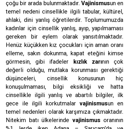
çoğu bir arada bulunmaktadır.
Vajinismus
un en
temel nedeni cinsellikle ilgili tabular, kültürel,
ahlaki, dini yanlış öğretilerdir. Toplumumuzda
kadınlar için cinsellik yanlış, ayıp, yapılmaması
gereken bir eylem olarak yansıtılmaktadır.
Henüz küçükken kız çocukları için aman oranı
elleme, sakın dokunma, kapat eteğini kimse
görmesin, gibi ifadeler
kızlık zarı
nın çok
değerli olduğu, mutlaka korunması gerektiği
düşünceleri, cinsellik konusunun hiç
konuşulmaması, bilgi eksikliği ve hatta
cinsellikle ilgili yanlış ve abartılı bilgiler, ilk
gece ile ilgili korkutmalar
vajinismus
un en
temel nedenleri olarak karşımıza çıkmaktadır.
Nitekim batı ülkelerinde
vajinismus
oranının
%1 lerde iken Adana – Sarıçam’da ve