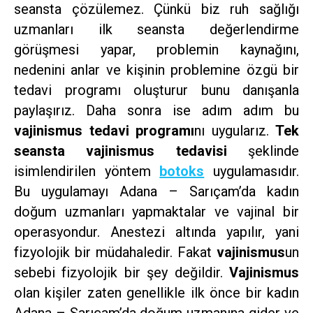
seansta çözülemez. Çünkü biz ruh sağlığı
uzmanları ilk seansta değerlendirme
görüşmesi yapar, problemin kaynağını,
nedenini anlar ve kişinin problemine özgü bir
tedavi programı oluşturur bunu danışanla
paylaşırız. Daha sonra ise adım adım bu
vajinismus tedavi programı
nı uygularız.
Tek
seansta vajinismus tedavisi
şeklinde
isimlendirilen yöntem
botoks
uygulamasıdır.
Bu uygulamayı Adana – Sarıçam’da kadın
doğum uzmanları yapmaktalar ve vajinal bir
operasyondur. Anestezi altında yapılır, yani
fizyolojik bir müdahaledir. Fakat
vajinismus
un
sebebi fizyolojik bir şey değildir.
Vajinismus
olan kişiler zaten genellikle ilk önce bir kadın
Adana – Sarıçam’da doğum uzmanına gider ve