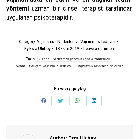
yöntemi
uzman bir cinsel terapist tarafından
uygulanan psikoterapidir.
Category:
Vajinismus Nedenleri ve Vajinismus Tedavisi
By
Esra Ulubey
18 Ekim 2019
Leave a comment
Tags:
Adana - Sarıçam Vajinismus Tedavi Yöntemleri
Adana - Sarıçam Vajinismus Tedavisi
Vajinismus Nedenleri Nelerdir?
Bu yazıyı paylaş
Share
Share
Share
Share
on
on
on
on
Facebook
Twitter
WhatsApp
LinkedIn
Author:
Esra Ulubey