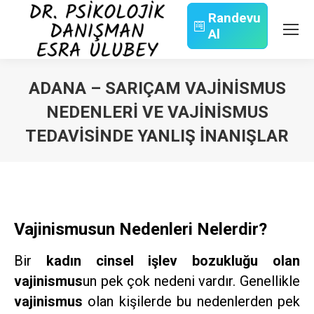
Randevu
Al
Search:
ADANA – SARIÇAM VAJINISMUS
NEDENLERI VE VAJINISMUS
TEDAVISINDE YANLIŞ İNANIŞLAR
You are here:
Vajinismusun Nedenleri Nelerdir?
Bir
kadın cinsel işlev bozukluğu olan
vajinismus
un pek çok nedeni vardır. Genellikle
vajinismus
olan kişilerde bu nedenlerden pek