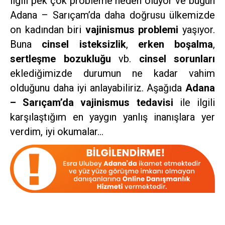
ilgili pek çok probleme neden oluyor ve bugün
Adana – Sarıçam’da daha doğrusu ülkemizde
on kadından biri
vajinismus problemi
yaşıyor.
Buna
cinsel
isteksizlik
,
erken
boşalma
,
sertleşme
bozukluğu
vb.
cinsel
sorunları
eklediğimizde durumun ne kadar vahim
olduğunu daha iyi anlayabiliriz. Aşağıda
Adana
– Sarıçam’da vajinismus tedavisi
ile ilgili
karşılaştığım en yaygın yanlış inanışlara yer
verdim, iyi okumalar…