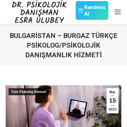
Randevu
Al
Search:
BULGARISTAN – BURGAZ TÜRKÇE
PSIKOLOG/PSIKOLOJIK
DANIŞMANLIK HIZMETI
You are here:
Türk Psikolog Hizmeti
Mar
15
2023