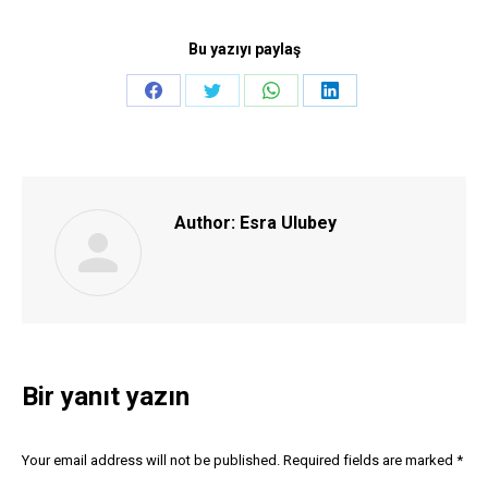
Bu yazıyı paylaş
Share
Share
Share
Share
on
on
on
on
Facebook
Twitter
WhatsApp
LinkedIn
Author:
Esra Ulubey
Bir yanıt yazın
Your email address will not be published. Required fields are marked
*