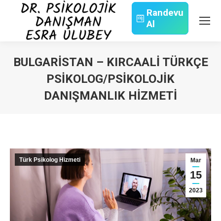
Randevu
Al
Search:
BULGARISTAN – KIRCAALI TÜRKÇE
PSIKOLOG/PSIKOLOJIK
DANIŞMANLIK HIZMETI
You are here:
Türk Psikolog Hizmeti
Mar
15
2023