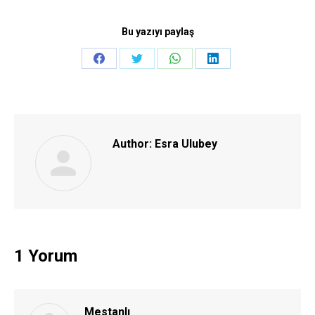
Bu yazıyı paylaş
Share
Share
Share
Share
on
on
on
on
Facebook
Twitter
WhatsApp
LinkedIn
Author:
Esra Ulubey
1 Yorum
Mestanlı