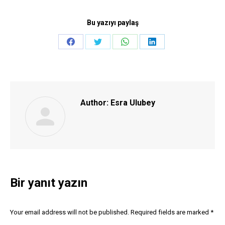
Bu yazıyı paylaş
Share
Share
Share
Share
on
on
on
on
Facebook
Twitter
WhatsApp
LinkedIn
Author:
Esra Ulubey
Bir yanıt yazın
Your email address will not be published. Required fields are marked
*