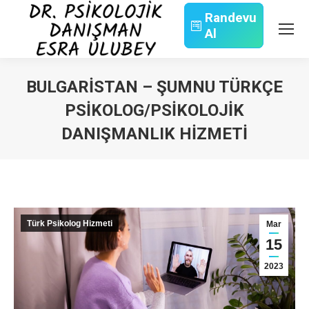
Randevu
Al
Search:
BULGARISTAN – ŞUMNU TÜRKÇE
PSIKOLOG/PSIKOLOJIK
DANIŞMANLIK HIZMETI
You are here:
Türk Psikolog Hizmeti
Mar
15
2023