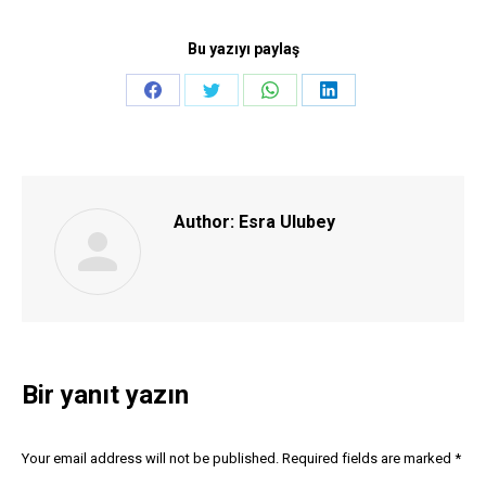
Bu yazıyı paylaş
Share
Share
Share
Share
on
on
on
on
Facebook
Twitter
WhatsApp
LinkedIn
Author:
Esra Ulubey
Bir yanıt yazın
Your email address will not be published. Required fields are marked
*