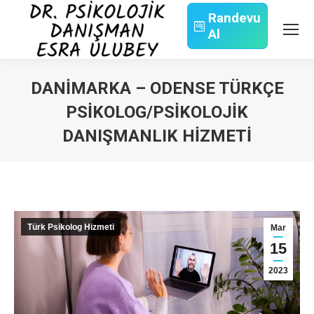
Randevu
Al
Search:
DANIMARKA – ODENSE TÜRKÇE
PSIKOLOG/PSIKOLOJIK
DANIŞMANLIK HIZMETI
You are here:
Türk Psikolog Hizmeti
Mar
15
2023