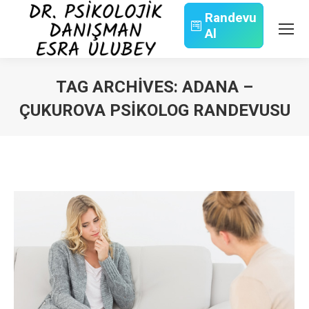
Randevu
Al
Search:
TAG ARCHIVES:
ADANA –
ÇUKUROVA PSIKOLOG RANDEVUSU
You are here: