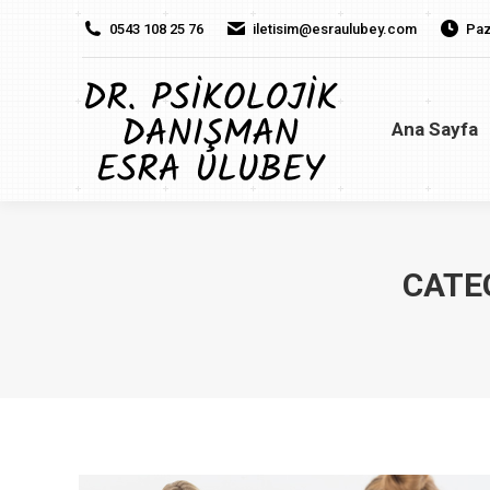
0543 108 25 76
iletisim@esraulubey.com
Paz
Ana Sayfa
H
Ana Sayfa
CATE