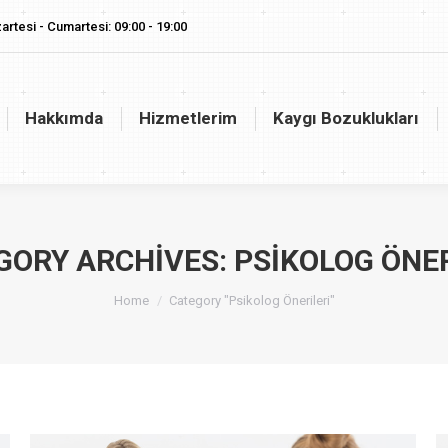
artesi - Cumartesi: 09:00 - 19:00
akkımda
Hizmetlerim
Kaygı Bozuklukları
Vaj
Hakkımda
Hizmetlerim
Kaygı Bozuklukları
GORY ARCHIVES:
PSIKOLOG ÖNER
You are here:
Home
Category "Psikolog Önerileri"