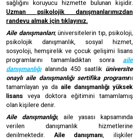
sağlığını koruyucu hizmette bulunan kişidir.
Uzman psikolojik danışmanlarımızdan
randevu almak için tıklayınız.
Aile danışmanları
; üniversitelerin tıp, psikoloji,
psikolojik danışmanlık, sosyal hizmet,
sosyoloji, hemşirelik ve çocuk gelişimi lisans
programlarını tamamladıktan sonra
aile
danışmanlığı
alanında 450 saatlik
üniversite
onaylı aile danışmanlığı sertifika programı
nı
tamamlayan ya da
aile danışmanlığı yüksek
lisans
veya doktora eğitimini tamamlamış
olan kişilere denir.
Aile danışmanlığı
, aile yasası kapsamında
verilen danışmanlık hizmetlerine
denilmektedir.
Aile danışmanı
, ilişkiler