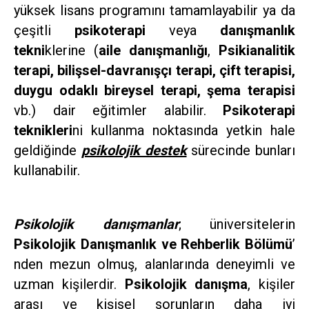
yüksek lisans programını tamamlayabilir ya da
çeşitli
psikoterapi
veya
danışmanlık
tekni
klerine (
aile danışmanlığı
,
Psikianalitik
terapi, bilişsel-davranışçı terapi, çift terapisi,
duygu odaklı bireysel terapi, şema terapisi
vb.) dair eğitimler alabilir.
Psikoterapi
teknikleri
ni kullanma noktasında yetkin hale
geldiğinde
psikolojik destek
sürecinde bunları
kullanabilir.
Psikolojik danışmanlar
; üniversitelerin
Psikolojik Danışmanlık ve Rehberlik Bölümü
’
nden mezun olmuş, alanlarında deneyimli ve
uzman kişilerdir.
Psikolojik danışma
, kişiler
arası ve kişisel sorunların daha iyi