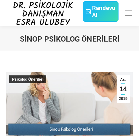
Randevu
Al
Search:
SINOP PSIKOLOG ÖNERILERI
You are here:
Psikolog Önerileri
Ara
14
2019