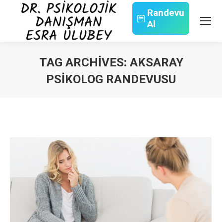
Randevu
Al
Search:
TAG ARCHIVES:
AKSARAY
PSIKOLOG RANDEVUSU
You are here: