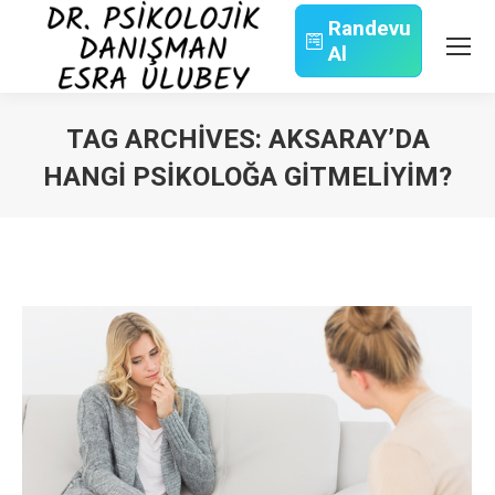
Randevu
Al
Search:
TAG ARCHIVES:
AKSARAY’DA
HANGI PSIKOLOĞA GITMELIYIM?
You are here: