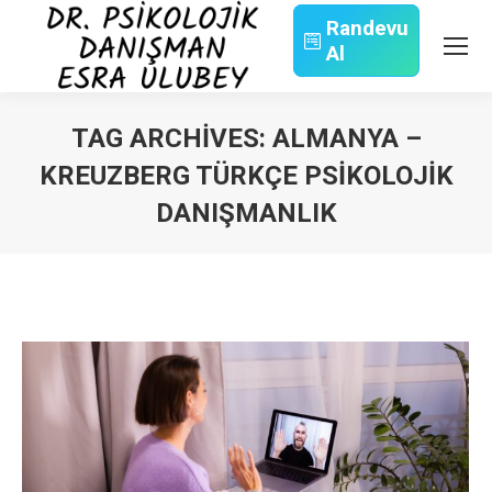
Randevu
Al
Search:
TAG ARCHIVES:
ALMANYA –
KREUZBERG TÜRKÇE PSIKOLOJIK
DANIŞMANLIK
You are here: