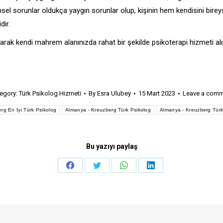
el sorunlar oldukça yaygın sorunlar olup, kişinin hem kendisini bireysel
dir.
rak kendi mahrem alanınızda rahat bir şekilde psikoterapi hizmeti alıp
egory:
Türk Psikolog Hizmeti
By
Esra Ulubey
15 Mart 2023
Leave a com
rg En İyi Türk Psikolog
Almanya - Kreuzberg Türk Psikolog
Almanya - Kreuzberg Türk
Bu yazıyı paylaş
Share
Share
Share
Share
on
on
on
on
Facebook
Twitter
WhatsApp
LinkedIn