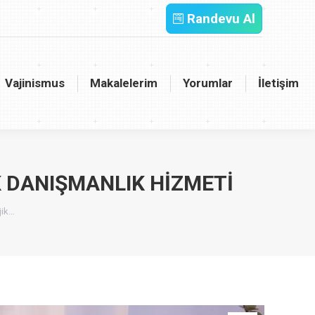
Randevu Al
inismus
Makalelerim
Yorumlar
İletişim
Vajinismus
Makalelerim
Yorumlar
İletişim
 DANIŞMANLIK HIZMETI
jik…