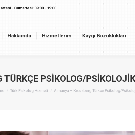
artesi - Cumartesi: 09:00 - 19:00
akkımda
Hizmetlerim
Kaygı Bozuklukları
Vaj
Hakkımda
Hizmetlerim
Kaygı Bozuklukları
 TÜRKÇE PSIKOLOG/PSIKOLOJIK
 are here:
me
Türk Psikolog Hizmeti
Almanya – Kreuzberg Türkçe Psikolog/Psikolo