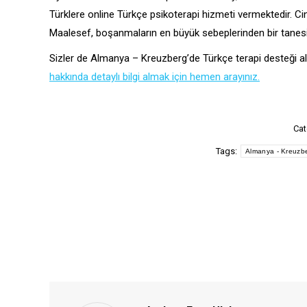
Türklere online Türkçe psikoterapi hizmeti vermektedir. Cins
Maalesef, boşanmaların en büyük sebeplerinden bir tanesi
Sizler de Almanya – Kreuzberg’de Türkçe terapi desteği ala
hakkında detaylı bilgi almak için hemen arayınız.
Cat
Tags:
Almanya - Kreuzbe