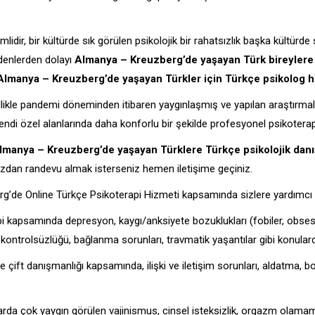
mlidir, bir kültürde sık görülen psikolojik bir rahatsızlık başka kültür
denlerden dolayı
Almanya – Kreuzberg’de yaşayan Türk bireylere 
Almanya – Kreuzberg’de yaşayan Türkler için Türkçe psikolog hi
kle pandemi döneminden itibaren yaygınlaşmış ve yapılan araştırmalarla
 kendi özel alanlarında daha konforlu bir şekilde profesyonel psikoterap
Almanya – Kreuzberg’de yaşayan Türklere Türkçe psikolojik dan
ızdan randevu almak isterseniz hemen iletişime geçiniz.
g’de Online Türkçe Psikoterapi Hizmeti kapsamında sizlere yardımcı o
 kapsamında depresyon, kaygı/anksiyete bozuklukları (fobiler, obsesi
 kontrolsüzlüğü, bağlanma sorunları, travmatik yaşantılar gibi konular
çift danışmanlığı kapsamında, ilişki ve iletişim sorunları, aldatma, bo
nlarda çok yaygın görülen vajinismus, cinsel isteksizlik, orgazm ol