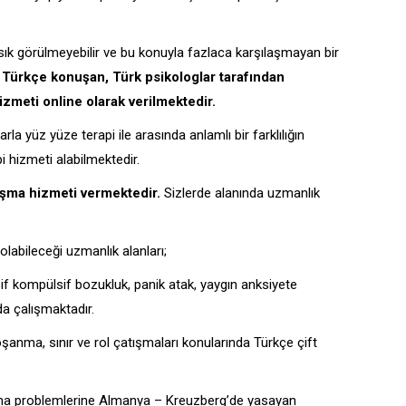
de sık görülmeyebilir ve bu konuyla fazlaca karşılaşmayan bir
Türkçe konuşan, Türk psikologlar tarafından
zmeti online olarak verilmektedir.
 yüz yüze terapi ile arasında anlamlı bir farklılığın
i hizmeti alabilmektedir.
ışma hizmeti vermektedir.
Sizlerde alanında uzmanlık
labileceği uzmanlık alanları;
f kompülsif bozukluk, panik atak, yaygın anksiyete
da çalışmaktadır.
şanma, sınır ve rol çatışmaları konularında Türkçe çift
amama problemlerine Almanya – Kreuzberg’de yasayan