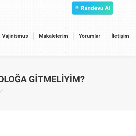
Randevu Al
inismus
Makalelerim
Yorumlar
İletişim
Vajinismus
Makalelerim
Yorumlar
İletişim
OLOĞA GITMELIYIM?
?"