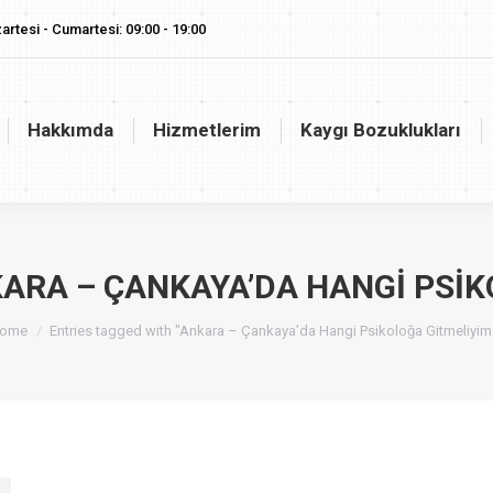
artesi - Cumartesi: 09:00 - 19:00
akkımda
Hizmetlerim
Kaygı Bozuklukları
Vaj
Hakkımda
Hizmetlerim
Kaygı Bozuklukları
ARA – ÇANKAYA’DA HANGI PSIK
ou are here:
ome
Entries tagged with "Ankara – Çankaya’da Hangi Psikoloğa Gitmeliyim