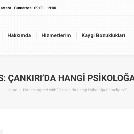
artesi - Cumartesi: 09:00 - 19:00
akkımda
Hizmetlerim
Kaygı Bozuklukları
Vaj
Hakkımda
Hizmetlerim
Kaygı Bozuklukları
S:
ÇANKIRI’DA HANGI PSIKOLOĞ
You are here:
Home
Entries tagged with "Çankırı’da Hangi Psikoloğa Gitmeliyim?"