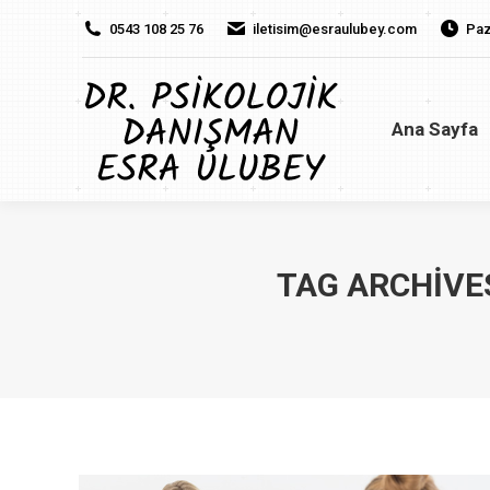
0543 108 25 76
iletisim@esraulubey.com
Paz
Ana Sayfa
H
Ana Sayfa
TAG ARCHIVE