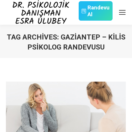
Randevu
Al
Search:
TAG ARCHIVES:
GAZIANTEP – KILIS
PSIKOLOG RANDEVUSU
You are here: