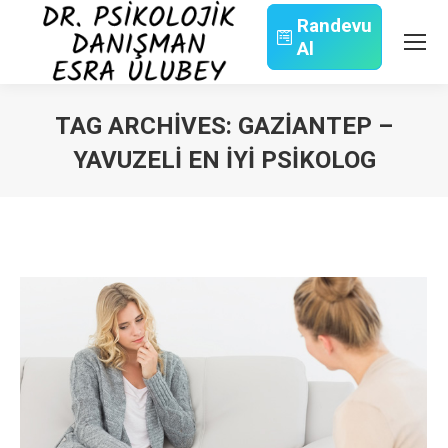
Randevu
Al
Search:
TAG ARCHIVES:
GAZIANTEP –
YAVUZELI EN İYI PSIKOLOG
You are here: