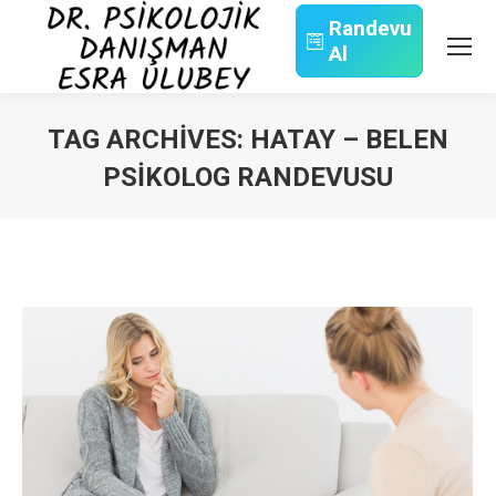
Randevu
Al
Search:
TAG ARCHIVES:
HATAY – BELEN
PSIKOLOG RANDEVUSU
You are here: